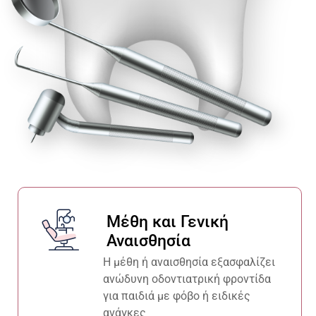
Μέθη και Γενική
Αναισθησία
Η μέθη ή αναισθησία εξασφαλίζει
ανώδυνη οδοντιατρική φροντίδα
για παιδιά με φόβο ή ειδικές
ανάγκες