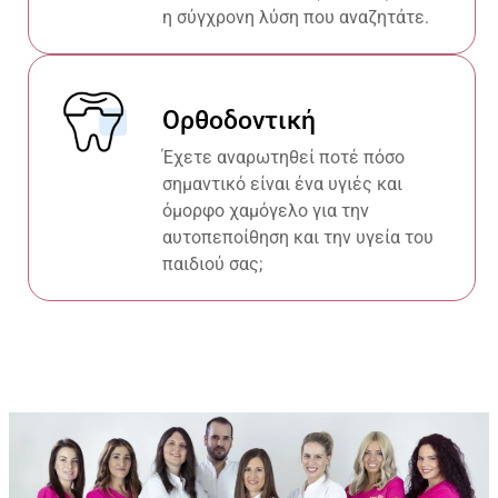
η σύγχρονη λύση που αναζητάτε.
Ορθοδοντική
Έχετε αναρωτηθεί ποτέ πόσο
σημαντικό είναι ένα υγιές και
όμορφο χαμόγελο για την
αυτοπεποίθηση και την υγεία του
παιδιού σας;