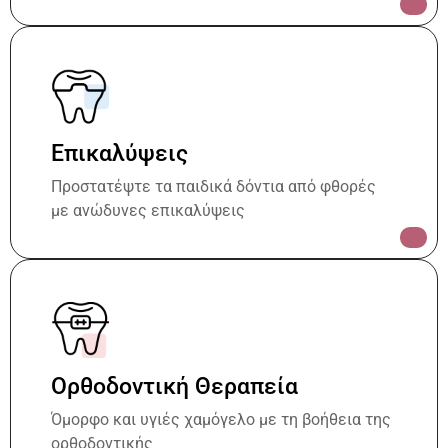
Επικαλύψεις
Προστατέψτε τα παιδικά δόντια από φθορές
με ανώδυνες επικαλύψεις
Ορθοδοντική Θεραπεία
Όμορφο και υγιές χαμόγελο με τη βοήθεια της
ορθοδοντικής