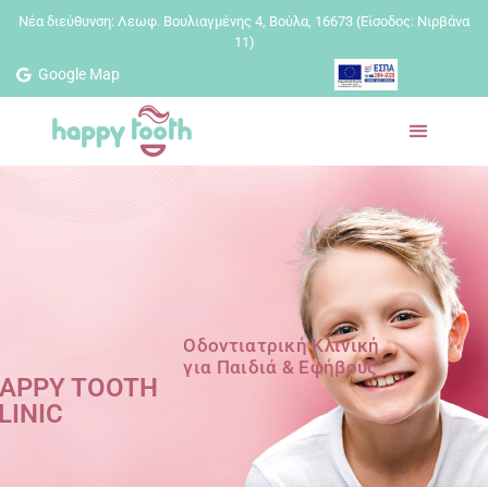
Nέα διεύθυνση: Λεωφ. Βουλιαγμένης 4, Βούλα, 16673 (Είσοδος: Νιρβάνα
11)
Google Map
Οδοντιατρική Κλινική
για Παιδιά & Εφήβους
APPY TOOTH
LINIC