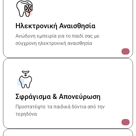
Ηλεκτρονική Αναισθησία
Ανώδυνη εμπειρία για το παιδί σας με
σύγχρονη ηλεκτρονική αναισθησία
Σφράγισμα & Απονεύρωση
Προστατέψτε τα παιδικά δόντια από την
τερηδόνα