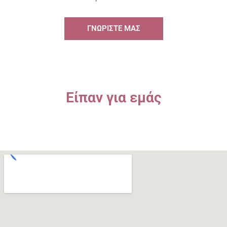
ΓΝΩΡΙΣΤΕ ΜΑΣ
Eίπαν για εμάς