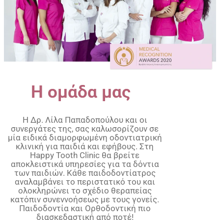
Η ομάδα μας
Η Δρ. Λίλα Παπαδοπούλου και οι
συνεργάτες της, σας καλωσορίζουν σε
μία ειδικά διαμορφωμένη οδοντιατρική
κλινική για παιδιά και εφήβους. Στη
Happy Tooth Clinic θα βρείτε
αποκλειστικά υπηρεσίες για τα δόντια
των παιδιών. Κάθε παιδοδοντίατρος
αναλαμβάνει το περιστατικό του και
ολοκληρώνει το σχέδιο θεραπείας
κατόπιν συνεννοήσεως με τους γονείς.
Παιδοδοντία και Ορθοδοντική πιο
διασκεδαστική από ποτέ!