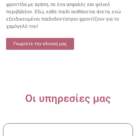
φροντίδα με αγάπη, σε ένα ασφαλές και φιλικό
περιβάλλον. Εδώ, κάθε παιδί αισθάνεται άνετα, ενώ
εξειδικευμένοι παιδοδοντίατροι φροντίζουν για το
χαμόγελό του!
Γνωρίστε την κλινική μας
Οι υπηρεσίες μας