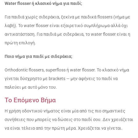
Water flosser ή κλασικό νήμα για παιδί;
Για παιδιά χωρίς σιδεράκια, ξεκίνα με παιδικά flossers (νήμα με
λαβή). Το water flosser είναι εξαιρετικό συμπλήρωμα αλλά όχι
αντικατάσταση. Για παιδιά με σιδεράκια, το water flosser είναι η
πρώτη επιλογή.
Ποιο νήμα για παιδί με σιδεράκια;
Orthodontic flossers, superfloss ή water flosser. Το κλασικό νήμα
γίνεται δύσχρηστο με brackets — μην αφήνεις το παιδί να
παλεύει με αυτό μόνο του.
Το Επόμενο Βήμα
Η χρήση οδοντικού νήματος είναι μία από τις πιο σημαντικές
συνήθειες που μπορείς να δώσεις στο παιδί σου. Δεν χρειάζεται
να είναι τέλεια από την πρώτη μέρα. Χρειάζεται να γίνεται.