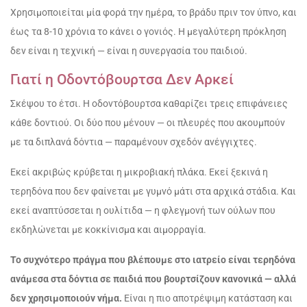
Χρησιμοποιείται μία φορά την ημέρα, το βράδυ πριν τον ύπνο, και
έως τα 8-10 χρόνια το κάνει ο γονιός. Η μεγαλύτερη πρόκληση
δεν είναι η τεχνική — είναι η συνεργασία του παιδιού.
Γιατί η Οδοντόβουρτσα Δεν Αρκεί
Σκέψου το έτσι. Η οδοντόβουρτσα καθαρίζει τρεις επιφάνειες
κάθε δοντιού. Οι δύο που μένουν — οι πλευρές που ακουμπούν
με τα διπλανά δόντια — παραμένουν σχεδόν ανέγγιχτες.
Εκεί ακριβώς κρύβεται η μικροβιακή πλάκα. Εκεί ξεκινά η
τερηδόνα που δεν φαίνεται με γυμνό μάτι στα αρχικά στάδια. Και
εκεί αναπτύσσεται η ουλίτιδα — η φλεγμονή των ούλων που
εκδηλώνεται με κοκκίνισμα και αιμορραγία.
Το συχνότερο πράγμα που βλέπουμε στο ιατρείο είναι τερηδόνα
ανάμεσα στα δόντια σε παιδιά που βουρτσίζουν κανονικά — αλλά
δεν χρησιμοποιούν νήμα.
Είναι η πιο αποτρέψιμη κατάσταση και