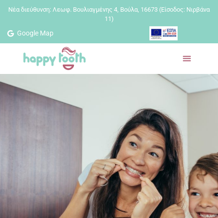
Nέα διεύθυνση: Λεωφ. Βουλιαγμένης 4, Βούλα, 16673 (Είσοδος: Νιρβάνα
11)
Google Map