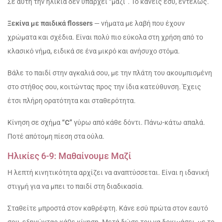
Σε αυτή την ηλικία δεν υπάρχει “μαζί”. Το κάνεις εσύ, εντελώς.
Ξεκίνα με παιδικά flossers
— νήματα με λαβή που έχουν
χρώματα και σχέδια. Είναι πολύ πιο εύκολα στη χρήση από το
κλασικό νήμα, ειδικά σε ένα μικρό και ανήσυχο στόμα.
Βάλε το παιδί στην αγκαλιά σου, με την πλάτη του ακουμπισμένη
στο στήθος σου, κοιτώντας προς την ίδια κατεύθυνση. Έχεις
έτσι πλήρη ορατότητα και σταθερότητα.
Κίνηση σε σχήμα
“C”
γύρω από κάθε δόντι. Πάνω-κάτω απαλά.
Ποτέ απότομη πίεση στα ούλα.
Ηλικίες 6-9: Μαθαίνουμε Μαζί
Η λεπτή κινητικότητα αρχίζει να αναπτύσσεται. Είναι η ιδανική
στιγμή για να μπει το παιδί στη διαδικασία.
Σταθείτε μπροστά στον καθρέφτη. Κάνε εσύ πρώτα στον εαυτό