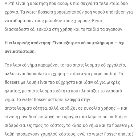
Αυτή είναι η ερώτηση που ακούμε πιο συχνά τα τελευταία δύο
χρόνια. Τα water flossers χρησιμοποιούν ροή νερού υπό πίεση για
να καθαρίσουν τους μεσοδόντιους χώρους. Είναι
διασκεδαστικά, εύκολα στη χρήση και τα παιδιά τα αγαπούν.
Η ειλικρινής απάντηση: Είναι εξαιρετικό συμπλήρωμα — όχι
αντικατάσταση.
Το κλασικό νήμα παραμένει το πιο αποτελεσματικό εργαλείο,
αλλά είναι δύσκολο στη χρήση — ειδικά για μικρά παιδιά. Τα
flossers με λαβή είναι πιο εύχρηστα και ιδανικά για μικρές
ηλικίες, με αποτελεσματικότητα που πλησιάζει το κλασικό
νήμα. Το water flosser υστερεί ελαφρά στην
αποτελεσματικότητα, αλλά κερδίζει σε ευκολία χρήσης — και
είναι η μοναδική επιλογή που πραγματικά λάμπει σε παιδιά με
σιδεράκια. Ως προς το κόστος, το κλασικό νήμα και τα flossers με
λαβή παραμένουν χαμηλού κόστους, ενώ το water flosser απαιτεί