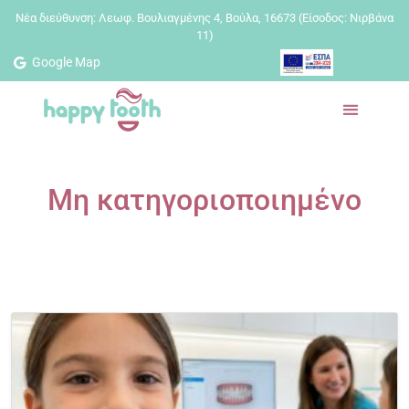
Nέα διεύθυνση: Λεωφ. Βουλιαγμένης 4, Βούλα, 16673 (Είσοδος: Νιρβάνα
11)
Google Map
Μη κατηγοριοποιημένο