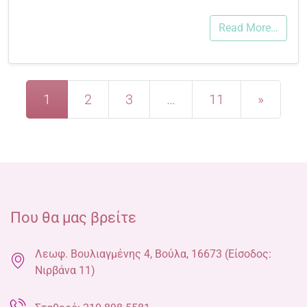
Read More…
Posts navigation
1
2
3
…
11
»
Που θα μας βρείτε
Λεωφ. Βουλιαγμένης 4, Βούλα, 16673 (Είσοδος:
Νιρβάνα 11)